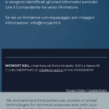
e vengono identificati gli oneri informativi periodici
che il Comandante ha verso l’Armatore.
Se sei un Armatore con equipaggio per maggior
informazioni : info@mcyacht.it
MCYACHT S.R.L.
| Viale Italia c/o Porto Mirabello, 19121 La Spezia SP
T: (+39) 0187577430 | E:
info@mcyacht.it
| P.IVA IT01093930111
Privacy Policy
|
Cookie Policy
Design by
artmouse.it
We and selected third parties use cookies or similar
technologies for technical purposes and, with your