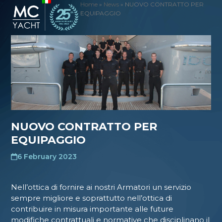
Skip
Home
»
News
»
NUOVO CONTRATTO PER
Open
Close
EQUIPAGGIO
to
mobile
mobile
content
menu
menu
NUOVO CONTRATTO PER
EQUIPAGGIO
6 February 2023
Nell’ottica di fornire ai nostri Armatori un servizio
sempre migliore e soprattutto nell’ottica di
contribuire in misura importante alle future
modifiche contrattuali e normative che disciplinano il