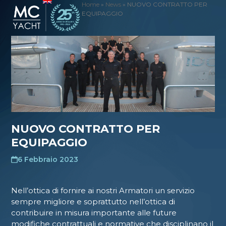
Skip
Home
»
News
»
NUOVO CONTRATTO PER
Open
Close
EQUIPAGGIO
to
mobile
mobile
content
menu
menu
NUOVO CONTRATTO PER
EQUIPAGGIO
6 Febbraio 2023
Nell’ottica di fornire ai nostri Armatori un servizio
sempre migliore e soprattutto nell’ottica di
contribuire in misura importante alle future
modifiche contrattuali e normative che disciplinano il