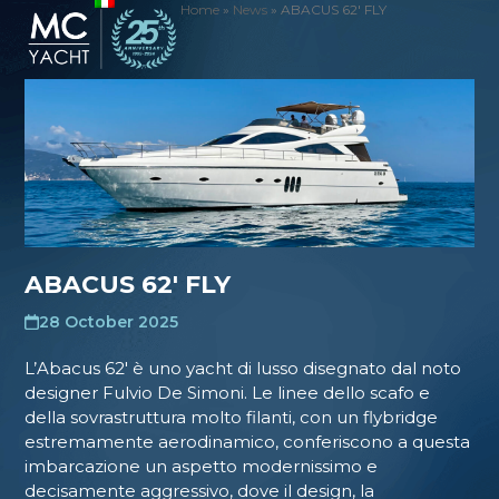
Skip
Home
»
News
»
ABACUS 62′ FLY
Open
Close
to
mobile
mobile
content
menu
menu
ABACUS 62′ FLY
28 October 2025
L’Abacus 62′ è uno yacht di lusso disegnato dal noto
designer Fulvio De Simoni. Le linee dello scafo e
della sovrastruttura molto filanti, con un flybridge
estremamente aerodinamico, conferiscono a questa
imbarcazione un aspetto modernissimo e
decisamente aggressivo, dove il design, la