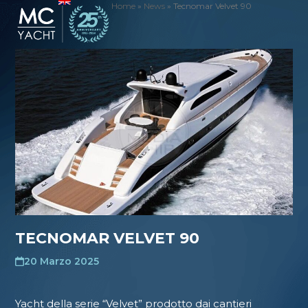
Skip
Home
»
News
»
Tecnomar Velvet 90
Open
Close
to
mobile
mobile
content
menu
menu
TECNOMAR VELVET 90
20 Marzo 2025
Yacht della serie “Velvet” prodotto dai cantieri