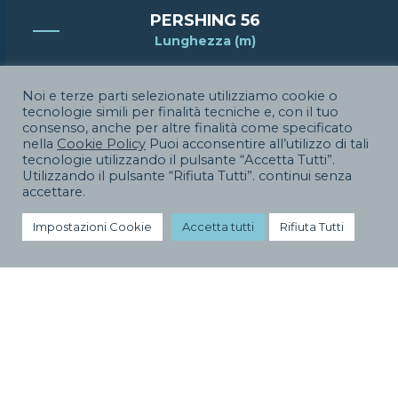
PERSHING 56
Lunghezza (m)
17.60
Noi e terze parti selezionate utilizziamo cookie o
tecnologie simili per finalità tecniche e, con il tuo
Prezzo
consenso, anche per altre finalità come specificato
nella
Cookie Policy
Puoi acconsentire all’utilizzo di tali
tecnologie utilizzando il pulsante “Accetta Tutti”.
595000
Utilizzando il pulsante “Rifiuta Tutti”. continui senza
accettare.
Impostazioni Cookie
Accetta tutti
Rifiuta Tutti
SPECIFICHE TECNICHE