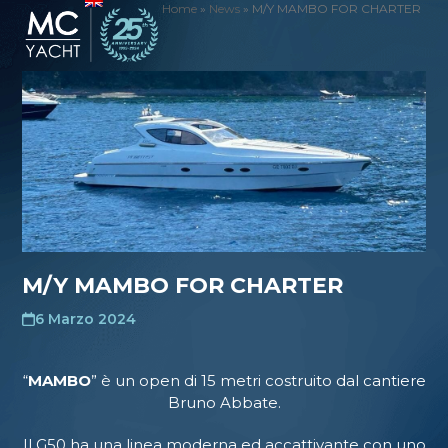
Skip
Home
»
News
»
M/Y MAMBO FOR CHARTER
Open
Close
to
mobile
mobile
content
menu
menu
M/Y MAMBO FOR CHARTER
6 Marzo 2024
“
MAMBO
” è un open di 15 metri costruito dal cantiere
Bruno Abbate.
Il G50 ha una linea moderna ed accattivante con uno