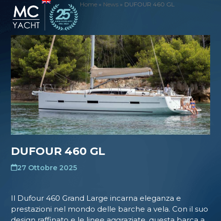
Skip
Home
»
News
»
DUFOUR 460 GL
Open
Close
to
mobile
mobile
content
menu
menu
DUFOUR 460 GL
27 Ottobre 2025
Il Dufour 460 Grand Large incarna eleganza e
prestazioni nel mondo delle barche a vela. Con il suo
design raffinato e le linee aggraziate, questa barca a