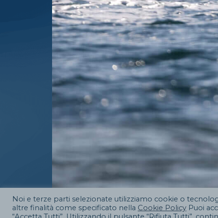
Noi e terze parti selezionate utilizziamo cookie o tecnologi
altre finalità come specificato nella
Cookie Policy
Puoi acco
“Accetta Tutti”. Utilizzando il pulsante “Rifiuta Tutti”. conti